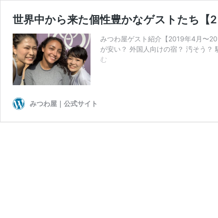
世界中から来た個性豊かなゲストたち【2
みつわ屋ゲスト紹介【2019年4月〜2
が安い？ 外国人向けの宿？ 汚そう？
世
む
界
中
か
ら
みつわ屋｜公式サイト
来
た
個
性
豊
か
な
ゲ
ス
ト
た