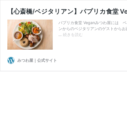
【心斎橋/ベジタリアン】パプリカ食堂 Ve
パプリカ食堂 Veganみつわ屋には
ンからのベジタリアンのゲストからお
【心
…
続きを読む
斎
橋/
ベ
ジ
みつわ屋｜公式サイト
タ
リ
ア
ン】
パ
プ
リ
カ
食
堂
Vegan