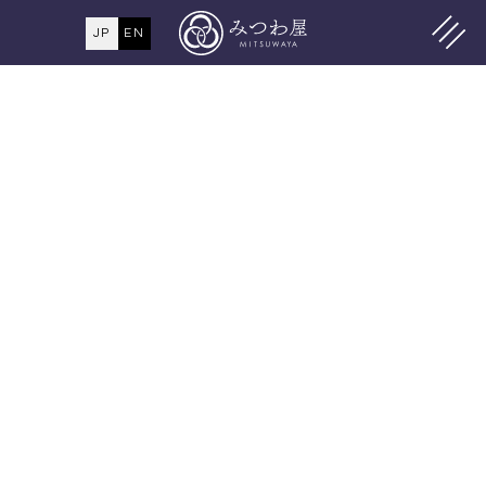
JP
EN
MENU