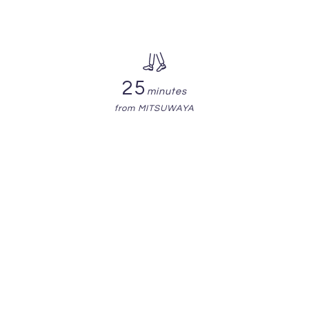
25
minutes
from MITSUWAYA