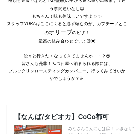
10
種類
種類も豊富でなんと
の中から選ぶ事が出来ます
！
迷
う事間違いなし😋
もちろん！味も美味しいですよ ✨ ✨
スタッフYUKAはここにくると必ず頼むのが、カプチーノとこ
オリーブ
の
のピザ！
最高の組み合わせですよ😍💓
段々と行きたくなってきてませんか・・？😏
皆さんも是非！みつわ屋へ泊まられる際には、
ブルックリンロースティングカンパニー、行ってみてはいか
がでしょうか？☕️