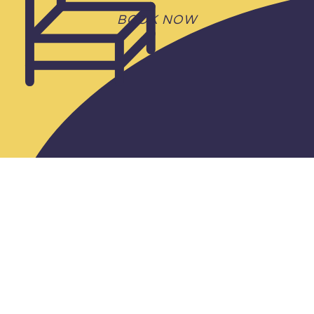
んばEKIKAN店
BOOK NOW
所在地
大阪府大阪市浪速区敷津東1-1-21 なんば
Ekikan
みつわ屋から
徒歩25分
営業時間
8:00AM ~ 8:00PM
定休日
無休
予算
~ ￥1,000
アクセス
Googlemaps