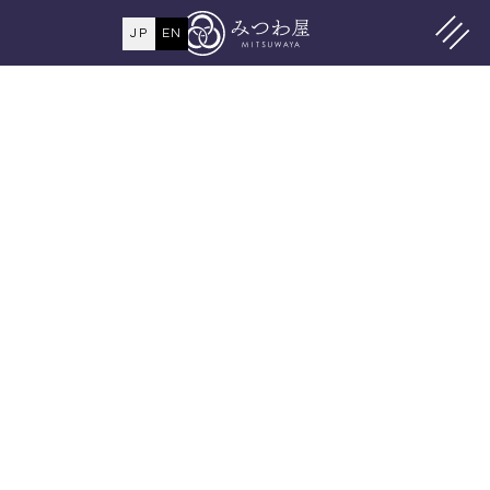
JP
EN
MENU