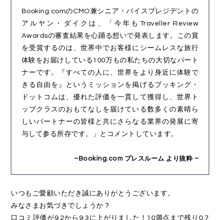
Booking.comのCMO兼シニア・バイスプレジデントの
アルヤン・ダイクは、「今年もTraveller Review
Awardsの審査結果を心踊る想いで発表します。この賞
を受賞するのは、世界中でお客様にシームレスな旅行
体験をお届けしている100万もの私たちの大切なパート
ナーです。『すべての人に、世界をより身近に体験で
きる自由を』というミッションを掲げるブッキング・
ドットコムは、優れた評価を一貫して獲得し、世界ト
ップクラスのおもてなしを届けている数多くの素晴ら
しいパートナーの皆様と共にさらなる業界の発展に寄
与して参る所存です。」とコメントしています。
–Booking.com プレスルーム より抜粋 –
いつもご愛顧いただき誠にありがとうございます。
みなさまお気づきでしょうか？
口コミ評価が9.2から9.3に上がりました！10満点まで残り0.7