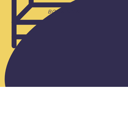
BOOK NOW
ルクア バルチカ
阪急梅田東通り商店
街
などがオススメです！！
いかがでしたしょうか？？🐷
今回は簡単でしたが、梅田での一日の過ごし方をお伝えさせ