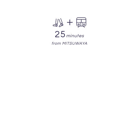
25
minutes
from MITSUWAYA