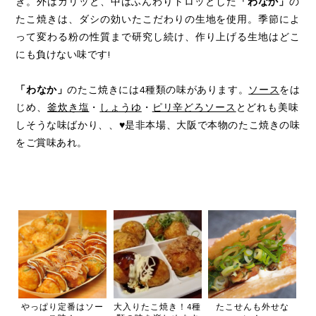
き。外はカリッと、中はふんわりトロッとした
「わなか」
の
たこ焼きは、ダシの効いたこだわりの生地を使用。季節によ
って変わる粉の性質まで研究し続け、作り上げる生地はどこ
にも負けない味です!
「わなか」
のたこ焼きには4種類の味があります。
ソース
をは
じめ、
釜炊き塩
・
しょうゆ
・
ピリ辛どろソース
とどれも美味
しそうな味ばかり、、♥是非本場、大阪で本物のたこ焼きの味
をご賞味あれ。
やっぱり定番はソー
大入りたこ焼き！4種
たこせんも外せな