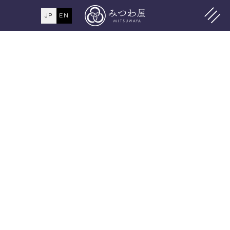
JP
EN
MENU